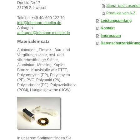
Dorfstraße 17
Stanz- und Lasertei
23795 Schwissel
Produkte von A-Z
Telefon: +49 40/ 600 122 70
Leistungsumfang
info@lehmann-moeller.de
Anfragen:
Kontakt
anfragen@lehmann.moeller.de
Impressum
Materialeinsatz
Datenschutzerklärun
Automaten-, Einsatz-, Bau- und
Vergütungsstähle, rost- und
säurebeständige Stähle,
Aluminium, Messing, Kupfer,
Bronze, Kunststoffe wie PTFE,
Polypropylen (PP), Polyethylen
(PE), PVC, Polyamid (PA),
Polycarbonat (PC), Polyazetalharz
(POM), Hartglasgewebe (HGW)
In unserem Sortiment finden Sie