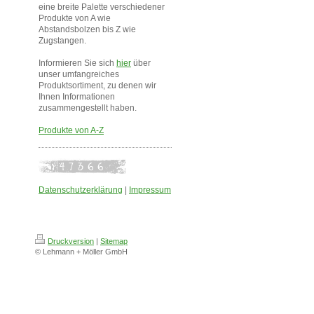
eine breite Palette verschiedener
Produkte von A wie
Abstandsbolzen bis Z wie
Zugstangen.
Informieren Sie sich
hier
über
unser umfangreiches
Produktsortiment, zu denen wir
Ihnen Informationen
zusammengestellt haben.
Produkte von A-Z
Datenschutzerklärung
|
Impressum
Druckversion
|
Sitemap
© Lehmann + Möller GmbH