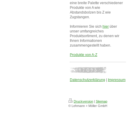
eine breite Palette verschiedener
Produkte von A wie
Abstandsbolzen bis Z wie
Zugstangen.
Informieren Sie sich
hier
über
unser umfangreiches
Produktsortiment, zu denen wir
Ihnen Informationen
zusammengestellt haben.
Produkte von A-Z
Datenschutzerklärung
|
Impressum
Druckversion
|
Sitemap
© Lehmann + Möller GmbH